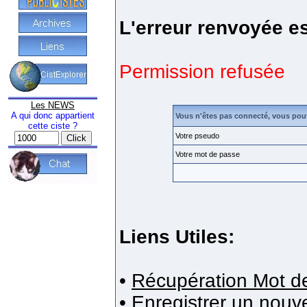
L'erreur renvoyée es
Permission refusée
Les NEWS
A qui donc appartient
Vous n'êtes pas connecté, vous pou
cette ciste ?
Votre pseudo
Votre mot de passe
Liens Utiles:
•
Récupération Mot d
•
Enregistrer un nou