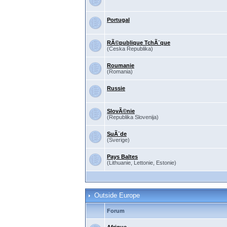
Portugal
RÃ©publique TchÃ¨que
(Ceska Republika)
Roumanie
(Romania)
Russie
SlovÃ©nie
(Republika Slovenija)
SuÃ¨de
(Sverige)
Pays Baltes
(Lithuanie, Lettonie, Estonie)
Outside Europe
Forum