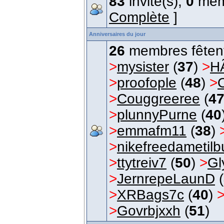
83
invité(s),
0
mem
Complète
]
Anniversaires du jour
26
membres fêtent 
>
mysister
(
37
)
>
H
>
proofople
(
48
)
>
>
Couggreeree
(
4
>
plunnyPurne
(
40
>
emmafm11
(
38
)
>
nikefreedametilbu
>
ttytreiv7
(
50
)
>
Gl
>
JernrepeLaunD
(
>
XRBags7c
(
40
)
>
Govrbjxxh
(
51
)