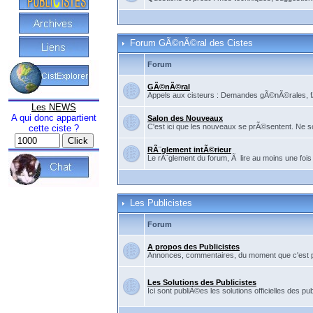
Forum GÃ©nÃ©ral des Cistes
Forum
GÃ©nÃ©ral
Appels aux cisteurs : Demandes gÃ©nÃ©rales, fÃ©
Les NEWS
A qui donc appartient
Salon des Nouveaux
C'est ici que les nouveaux se prÃ©sentent. Ne so
cette ciste ?
RÃ¨glement intÃ©rieur
Le rÃ¨glement du forum, Ã lire au moins une fois
Les Publicistes
Forum
A propos des Publicistes
Annonces, commentaires, du moment que c'est pour
Les Solutions des Publicistes
Ici sont publiÃ©es les solutions officielles des pub