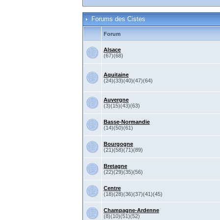
Forums des Cistes
Forum
Alsace
(67)(68)
Aquitaine
(24)(33)(40)(47)(64)
Auvergne
(3)(15)(43)(63)
Basse-Normandie
(14)(50)(61)
Bourgogne
(21)(58)(71)(89)
Bretagne
(22)(29)(35)(56)
Centre
(18)(28)(36)(37)(41)(45)
Champagne-Ardenne
(8)(10)(51)(52)