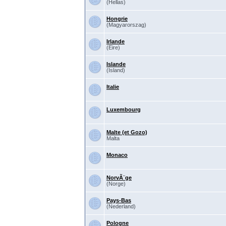
(Hellas)
Hongrie
(Magyarorszag)
Irlande
(Eire)
Islande
(Island)
Italie
Luxembourg
Malte (et Gozo)
Malta
Monaco
NorvÃ¨ge
(Norge)
Pays-Bas
(Nederland)
Pologne