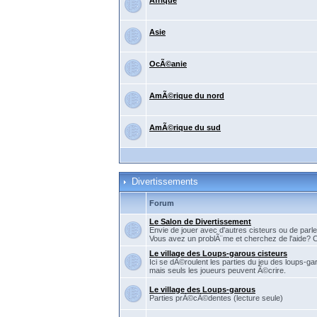
Afrique
Asie
OcÃ©anie
AmÃ©rique du nord
AmÃ©rique du sud
Divertissements
Forum
Le Salon de Divertissement
Envie de jouer avec d'autres cisteurs ou de parler
Vous avez un problÃ¨me et cherchez de l'aide? C'
Le village des Loups-garous cisteurs
Ici se dÃ©roulent les parties du jeu des loups-ga
mais seuls les joueurs peuvent Ã©crire.
Le village des Loups-garous
Parties prÃ©cÃ©dentes (lecture seule)