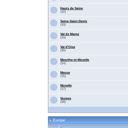
Hauts de Seine
(92)
Seine-Saint-Denis
(93)
Val de Marne
(94)
Val d'Oise
(95)
Meurthe-et-Moselle
(54)
Meuse
(55)
Moselle
(57)
Vosges
(88)
Europe