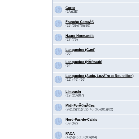
Corse
(2A)(2B)
Franche-ComtÃ©
(25)(39)(70)(90)
Haute-Normandie
(27)(76)
Languedoc (Gard)
(30)
Languedoc (HÃ©rault)
(34)
Languedoc (Aude, LozÃ¨re et Roussillon)
(11) (48) (66)
Limousin
(19)(23)(87)
Midi-PyrÃ©nÃ©es
(9)(12)(31)(32)(46)(65)(81)(82)
Nord-Pas-de-Calais
(59)(62)
PACA
(4)(5)(6)(13)(83)(84)