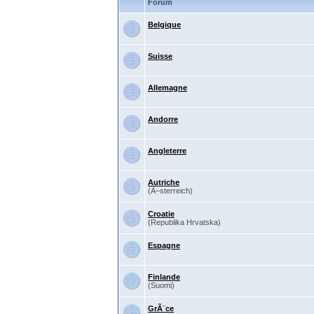
Forum
Belgique
Suisse
Allemagne
Andorre
Angleterre
Autriche
(Ã–sterreich)
Croatie
(Republika Hrvatska)
Espagne
Finlande
(Suomi)
GrÃ¨ce