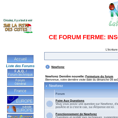
CE FORUM FERME: IN
L'écriture
Liste des Forums
Newforez
Newforez Dernière nouvelle:
Fermeture du forum
Bienvenue, votre dernière visite date du dimanche 09 ao
Newforez
Forum
Foire Aux Questions
Vous vous posez une question sur Newforez, d'
posÃ©e et si c'est le cas, sa rÃ©ponse est ici.
Fonctionnement de Newforez
Questions et problÃ¨mes techniques, suggestions