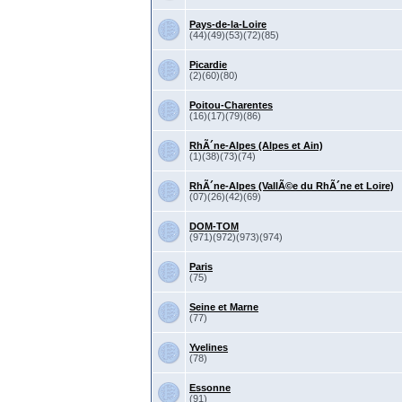
Pays-de-la-Loire
(44)(49)(53)(72)(85)
Picardie
(2)(60)(80)
Poitou-Charentes
(16)(17)(79)(86)
RhÃ´ne-Alpes (Alpes et Ain)
(1)(38)(73)(74)
RhÃ´ne-Alpes (VallÃ©e du RhÃ´ne et Loire)
(07)(26)(42)(69)
DOM-TOM
(971)(972)(973)(974)
Paris
(75)
Seine et Marne
(77)
Yvelines
(78)
Essonne
(91)