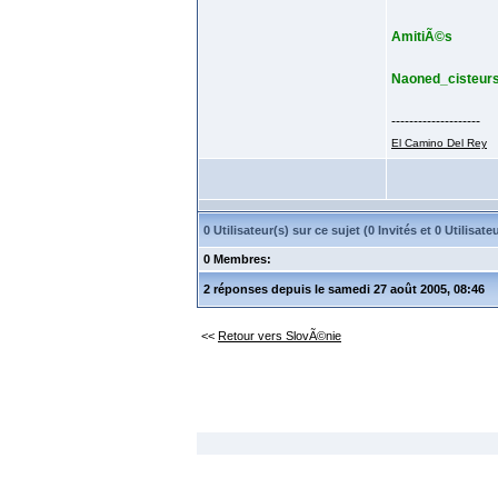
AmitiÃ©s
Naoned_cisteur
--------------------
El Camino Del Rey
0 Utilisateur(s) sur ce sujet (0 Invités et 0 Utilis
0 Membres:
2 réponses depuis le samedi 27 août 2005, 08:46
<<
Retour vers SlovÃ©nie