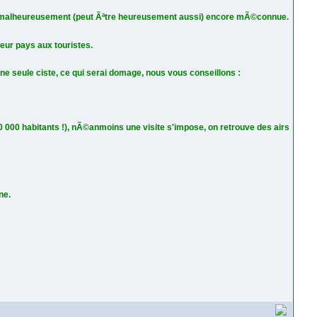
 malheureusement (peut Ãªtre heureusement aussi) encore mÃ©connue.
leur pays aux touristes.
une seule ciste, ce qui serai domage, nous vous conseillons :
0 000 habitants !), nÃ©anmoins une visite s'impose, on retrouve des airs
ne.