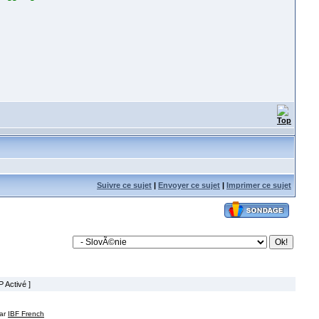
Suivre ce sujet
|
Envoyer ce sujet
|
Imprimer ce sujet
 Activé ]
par
IBF French