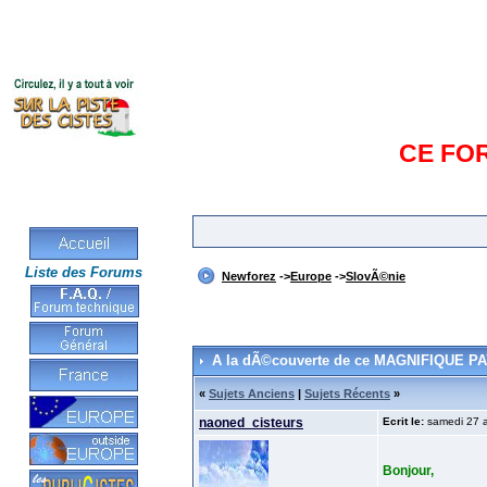
CE FO
Liste des Forums
Newforez
->
Europe
->
SlovÃ©nie
A la dÃ©couverte de ce MAGNIFIQUE P
«
Sujets Anciens
|
Sujets Récents
»
naoned_cisteurs
Ecrit le:
samedi 27 a
Bonjour,