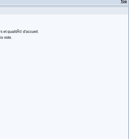
 et qualitÃ© d'accueil.
is vide.