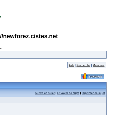
://newforez.cistes.net
e.
Aide
|
Recherche
|
Membres
Suivre ce sujet
|
Envoyer ce sujet
|
Imprimer ce sujet