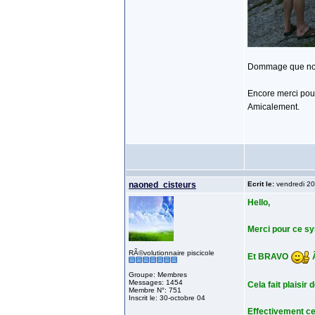
Dommage que nous 
Encore merci po
Amicalement.
naoned_cisteurs
Ecrit le:
vendredi 20 
Hello,
Merci pour ce s
RÃ©volutionnaire piscicole
Et BRAVO
Ã
Groupe: Membres
Messages: 1454
Cela fait plaisir 
Membre N°: 751
Inscrit le: 30-octobre 04
Effectivement cel