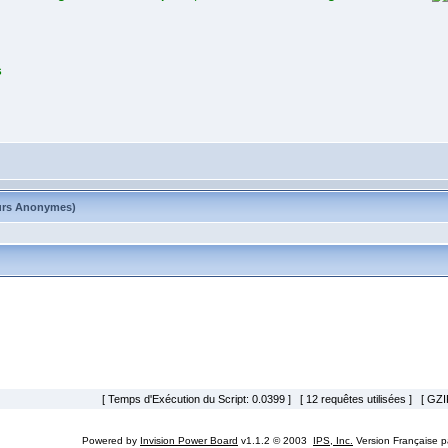
s
ateurs Anonymes)
[ Temps d'Exécution du Script: 0.0399 ] [ 12 requêtes utilisées ] [ GZIP
Powered by
Invision Power Board
v1.1.2 © 2003
IPS, Inc.
Version Française 