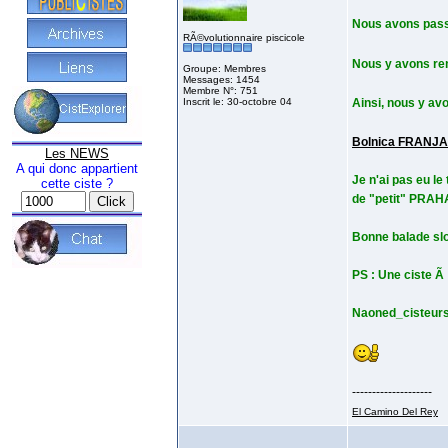
Nous avons pass
RÃ©volutionnaire piscicole
Nous y avons re
Groupe: Membres
Messages: 1454
Membre N°: 751
Inscrit le: 30-octobre 04
Ainsi, nous y a
Bolnica FRANJA
Les NEWS
A qui donc appartient
Je n'ai pas eu l
cette ciste ?
de "petit" PRAHA
Bonne balade sl
PS : Une ciste
Naoned_cisteur
--------------------
El Camino Del Rey