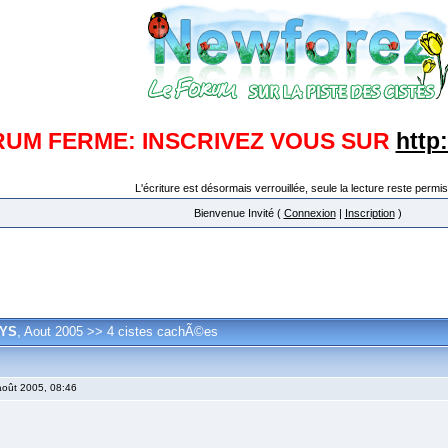
RUM FERME: INSCRIVEZ VOUS SUR
http
L'écriture est désormais verrouillée, seule la lecture reste permis
Bienvenue Invité (
Connexion
|
Inscription
)
AYS
, Aout 2005 >> 4 cistes cachÃ©es
oût 2005, 08:46