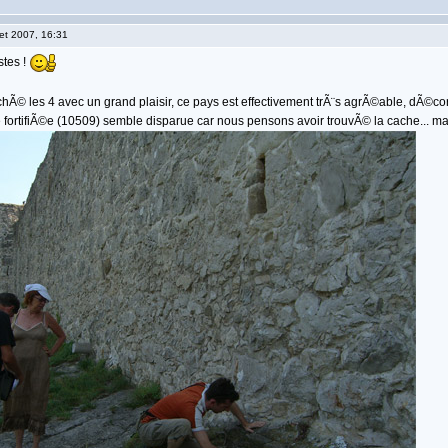
llet 2007, 16:31
stes !
Ã© les 4 avec un grand plaisir, ce pays est effectivement trÃ¨s agrÃ©able, dÃ©cors
e fortifiÃ©e (10509) semble disparue car nous pensons avoir trouvÃ© la cache... ma