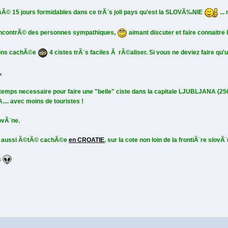
Ã© 15 jours formidables dans ce trÃ¨s joli pays qu'est la SLOVÃ‰NIE
...
ncontrÃ© des personnes sympathiques,
aimant discuter et faire connaitre 
vons cachÃ©e
4 cistes trÃ¨s faciles Ã rÃ©aliser. Si vous ne deviez faire qu'
.
e temps necessaire pour faire une "belle" ciste dans la capitale LJUBLJANA (25
.... avec moins de touristes !
ovÃ¨ne.
 Ã aussi Ã©tÃ© cachÃ©e
en CROATIE
, sur la cote non loin de la frontiÃ¨re slovÃ¨
s