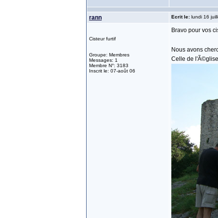
rann
Ecrit le:
lundi 16 jui
Bravo pour vos ci
Cisteur furtif
Nous avons cherch
Groupe: Membres
Celle de l'Ã©glis
Messages: 1
Membre N°: 3183
Inscrit le: 07-août 06