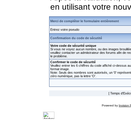
en utilisant votre no
Merci de compléter le formulaire entièrement
Entrez votre pseudo
Confirmation du code de sécutité
Votre code de sécurité unique
Si vous ne voyez aucun nombre, ou des images brouillée
veuillez contacter un admiistrateur des forums afin de rect
le problème.
Confirmer le code de sécurité
Veuillez entrer les 6 chiffres du code affiché ci-dessus au
format image.
Note: Seuls des nombres sont autorisés, un '0' représen
zéro numérique, pas la lettre 'O'.
[ Temps d'Exécut
Powered by
Invision