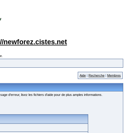
://newforez.cistes.net
e.
Aide
|
Recherche
|
Membres
age d'erreur, lisez les fichiers d'aide pour de plus amples informations.