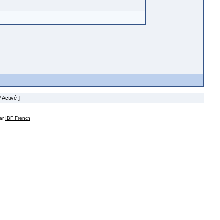
 Activé ]
par
IBF French