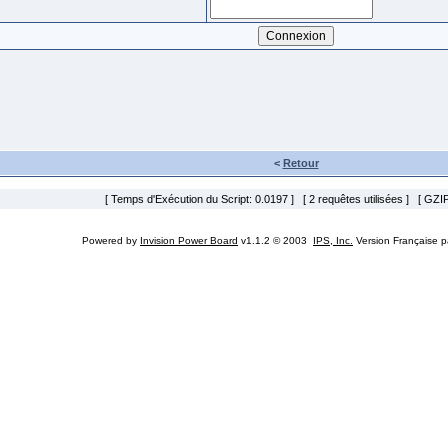
<
Retour
[ Temps d'Exécution du Script: 0.0197 ] [ 2 requêtes utilisées ] [ GZIP
Powered by
Invision Power Board
v1.1.2 © 2003
IPS, Inc.
Version Française 