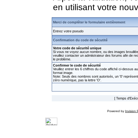
en utilisant votre no
Merci de compléter le formulaire entièrement
Entrez votre pseudo
Confirmation du code de sécutité
Votre code de sécurité unique
Si vous ne voyez aucun nombre, ou des images brouillée
veuillez contacter un admiistrateur des forums afin de rect
le problème.
Confirmer le code de sécurité
Veuillez entrer les 6 chiffres du code affiché ci-dessus au
format image.
Note: Seuls des nombres sont autorisés, un '0' représen
zéro numérique, pas la lettre 'O'.
[ Temps d'Exécut
Powered by
Invision