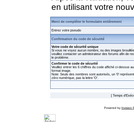
en utilisant votre no
Merci de compléter le formulaire entièrement
Entrez votre pseudo
Confirmation du code de sécutité
Votre code de sécurité unique
Si vous ne voyez aucun nombre, ou des images brouillée
veuillez contacter un admiistrateur des forums afin de rect
le problème.
Confirmer le code de sécurité
Veuillez entrer les 6 chiffres du code affiché ci-dessus au
format image.
Note: Seuls des nombres sont autorisés, un '0' représen
zéro numérique, pas la lettre 'O'.
[ Temps d'Exécut
Powered by
Invision