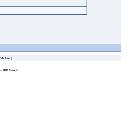
 Activé ]
par
IBF French