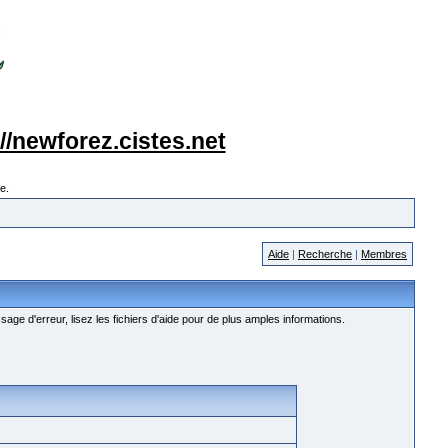
://newforez.cistes.net
e.
Aide
|
Recherche
|
Membres
age d'erreur, lisez les fichiers d'aide pour de plus amples informations.