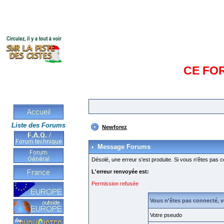
CE FO
Liste des Forums
Newforez
Message Forums
Désolé, une erreur s'est produite. Si vous n'êtes pas c
L'erreur renvoyée est:
Permission refusée
Vous n'êtes pas connecté, 
Votre pseudo