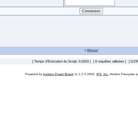
<
Retour
[ Temps d'Exécution du Script: 0.0203 ] [ 6 requêtes utilisées ] [ GZIP
Powered by
Invision Power Board
v1.1.2 © 2003
IPS, Inc.
Version Française 