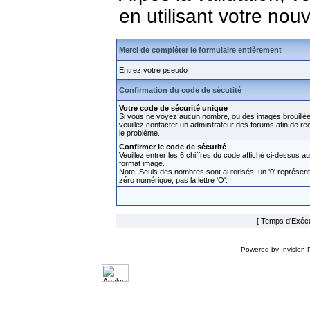
en utilisant votre no
Merci de compléter le formulaire entièrement
Entrez votre pseudo
Confirmation du code de sécutité
Votre code de sécurité unique
Si vous ne voyez aucun nombre, ou des images brouillée
veuillez contacter un admiistrateur des forums afin de rect
le problème.
Confirmer le code de sécurité
Veuillez entrer les 6 chiffres du code affiché ci-dessus au
format image.
Note: Seuls des nombres sont autorisés, un '0' représen
zéro numérique, pas la lettre 'O'.
[ Temps d'Exécut
Powered by
Invision