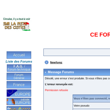
CE FO
Liste des Forums
Newforez
Message Forums
Désolé, une erreur s'est produite. Si vous n'êtes pas c
L'erreur renvoyée est:
Permission refusée
Vous n'êtes pas connecté, 
Votre pseudo