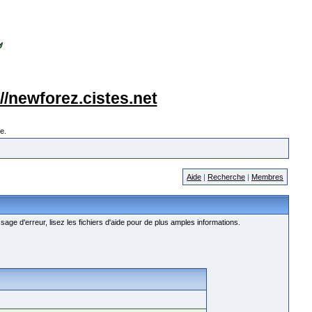
://newforez.cistes.net
e.
Aide
|
Recherche
|
Membres
age d'erreur, lisez les fichiers d'aide pour de plus amples informations.