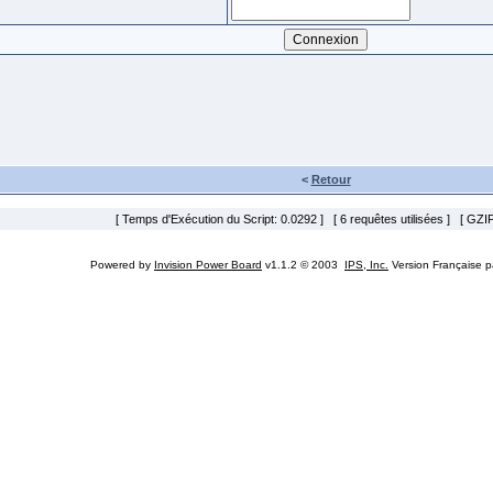
<
Retour
[ Temps d'Exécution du Script: 0.0292 ] [ 6 requêtes utilisées ] [ GZIP
Powered by
Invision Power Board
v1.1.2 © 2003
IPS, Inc.
Version Française 