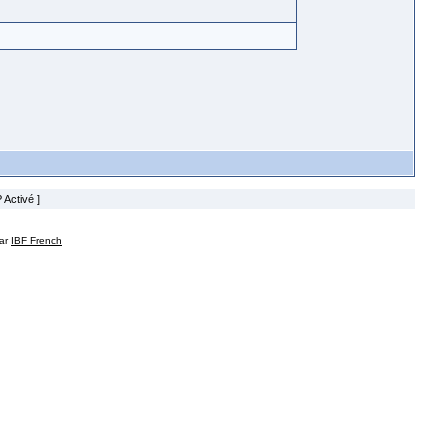
 Activé ]
par
IBF French