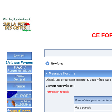
CE FO
Liste des Forums
Newforez
Message Forums
Désolé, une erreur s'est produite. Si vous n'êtes pas c
L'erreur renvoyée est:
Permission refusée
Vous n'êtes pas connecté, 
Votre pseudo