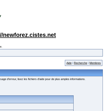
://newforez.cistes.net
e.
Aide
|
Recherche
|
Membres
age d'erreur, lisez les fichiers d'aide pour de plus amples informations.