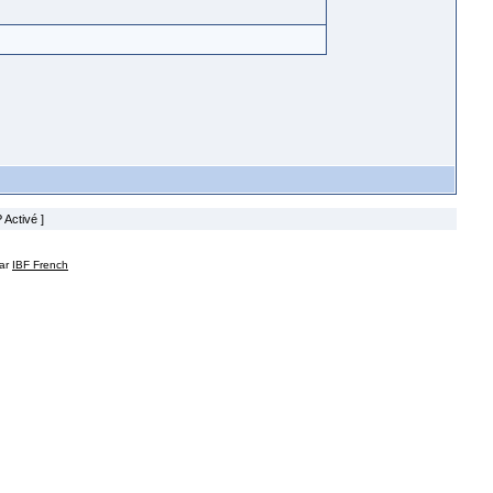
 Activé ]
par
IBF French