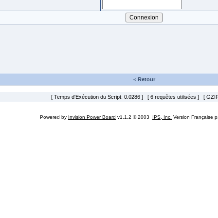
<
Retour
[ Temps d'Exécution du Script: 0.0286 ] [ 6 requêtes utilisées ] [ GZIP
Powered by
Invision Power Board
v1.1.2 © 2003
IPS, Inc.
Version Française 