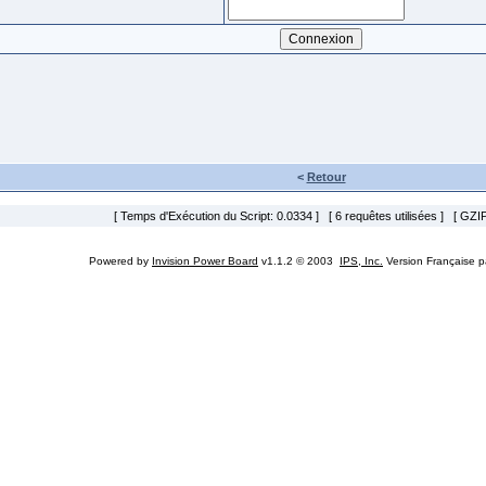
<
Retour
[ Temps d'Exécution du Script: 0.0334 ] [ 6 requêtes utilisées ] [ GZIP
Powered by
Invision Power Board
v1.1.2 © 2003
IPS, Inc.
Version Française 