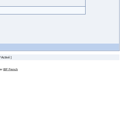
 Activé ]
par
IBF French