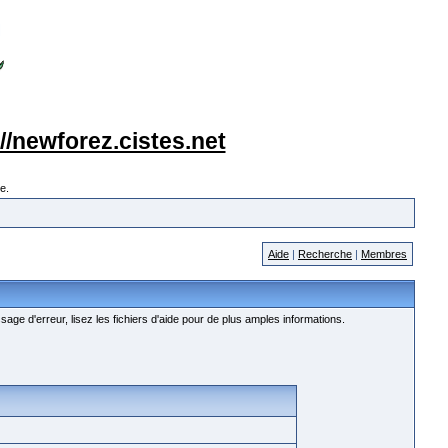
://newforez.cistes.net
e.
Aide
|
Recherche
|
Membres
age d'erreur, lisez les fichiers d'aide pour de plus amples informations.