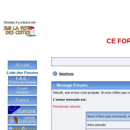
CE FO
Liste des Forums
Newforez
Message Forums
Désolé, une erreur s'est produite. Si vous n'êtes pas c
L'erreur renvoyée est:
Permission refusée
Vous n'êtes pas connecté, 
Votre pseudo