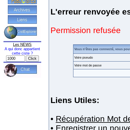
L'erreur renvoyée es
Permission refusée
Les NEWS
A qui donc appartient
Vous n'êtes pas connecté, vous pou
cette ciste ?
Votre pseudo
Votre mot de passe
Liens Utiles:
•
Récupération Mot d
•
Enregistrer un nou