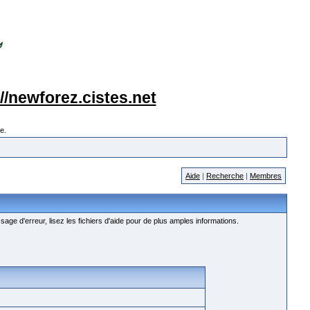
://newforez.cistes.net
e.
Aide
|
Recherche
|
Membres
age d'erreur, lisez les fichiers d'aide pour de plus amples informations.