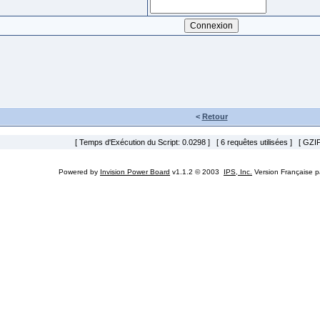
<
Retour
[ Temps d'Exécution du Script: 0.0298 ] [ 6 requêtes utilisées ] [ GZIP
Powered by
Invision Power Board
v1.1.2 © 2003
IPS, Inc.
Version Française 