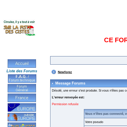
CE FO
Liste des Forums
Newforez
Message Forums
Désolé, une erreur s'est produite. Si vous n'êtes pas c
L'erreur renvoyée est:
Permission refusée
Vous n'êtes pas connecté, 
Votre pseudo