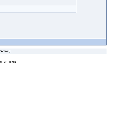
 Activé ]
par
IBF French