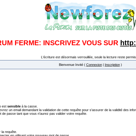
RUM FERME: INSCRIVEZ VOUS SUR
http
L'écriture est désormais verrouillée, seule la lecture reste permis
Bienvenue Invité (
Connexion
|
Inscription
)
o est
sensible
à la casse.
vrez un email demandant la validation de cette requête pour s'assurer de la validité des inf
de passe tant que vous n'aurez pas valider votre requête.
 la requête.
necter en utilisant votre nouveau mot de passe.