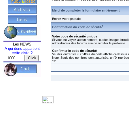
Merci de compléter le formulaire entièrement
Entrez votre pseudo
Confirmation du code de sécutité
Votre code de sécurité unique
Si vous ne voyez aucun nombre, ou des images brouillé
admiistrateur des forums afin de rectifier le problème.
Les NEWS
A qui donc appartient
Confirmer le code de sécurité
cette ciste ?
Veuillez entrer les 6 chiffres du code affiché ci-dessus
Note: Seuls des nombres sont autorisés, un '0' représe
'O'.