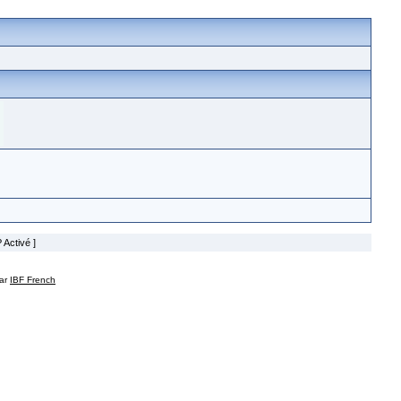
 Activé ]
par
IBF French