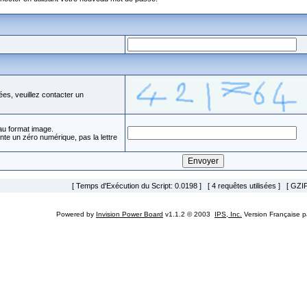
es, veuillez contacter un
 au format image.
nte un zéro numérique, pas la lettre
[ Temps d'Exécution du Script: 0.0198 ] [ 4 requêtes utilisées ] [ GZIP
Powered by
Invision Power Board
v1.1.2 © 2003
IPS, Inc.
Version Française 