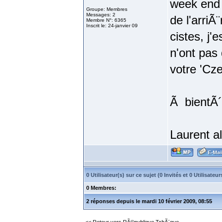
week end 
Groupe: Membres
Messages: 2
de l'arriÃ
Membre N°: 6365
Inscrit le: 24-janvier 09
cistes, j
n'ont pas 
votre 'Cze
Ã bientÃ´
Laurent al
0 Utilisateur(s) sur ce sujet (0 Invités et 0 Utilisat
0 Membres:
2 réponses depuis le mardi 10 février 2009, 08:55