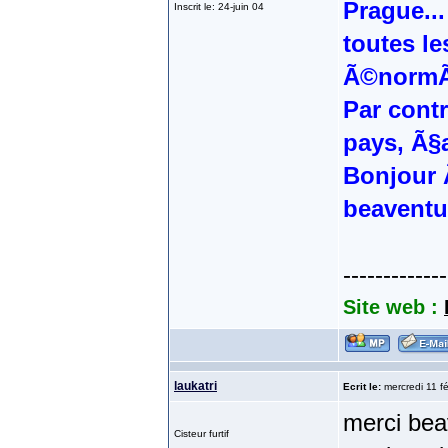
Prague...
Inscrit le: 24-juin 04
toutes le
Ã©normÃ
Par contr
pays, Ã§a
Bonjour 
beaventu
-------------
Site web :
laukatri
Ecrit le:
mercredi 11 fé
merci bea
Cisteur furtif