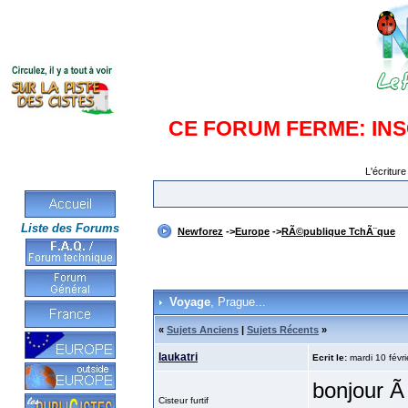
CE FORUM FERME: IN
L'écriture
Liste des Forums
Newforez
->
Europe
->
RÃ©publique TchÃ¨que
Voyage
, Prague...
«
Sujets Anciens
|
Sujets Récents
»
laukatri
Ecrit le:
mardi 10 févri
bonjour Ã
Cisteur furtif