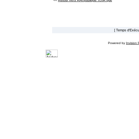
<<
Retour vers RÃ©publique TchÃ¨que
[ Temps d'Exécut
Powered by
Invision