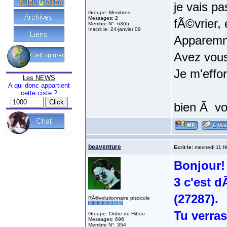
je vais p
Groupe: Membres
Messages: 2
fÃ©vrier, 
Membre N°: 6365
Inscrit le: 24-janvier 09
Apparemme
Avez vou
Je m'effo
Les NEWS
A qui donc appartient
cette ciste ?
bien Ã v
beaventure
Ecrit le:
mercredi 11 fé
Bonjour!
3 c'est 
(27287).
RÃ©volutionnaire piscicole
Tu verras
Groupe: Ordre du Hibou
Messages: 696
Membre N°: 354