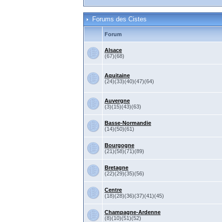
Forums des Cistes
Forum
Alsace
(67)(68)
Aquitaine
(24)(33)(40)(47)(64)
Auvergne
(3)(15)(43)(63)
Basse-Normandie
(14)(50)(61)
Bourgogne
(21)(58)(71)(89)
Bretagne
(22)(29)(35)(56)
Centre
(18)(28)(36)(37)(41)(45)
Champagne-Ardenne
(8)(10)(51)(52)