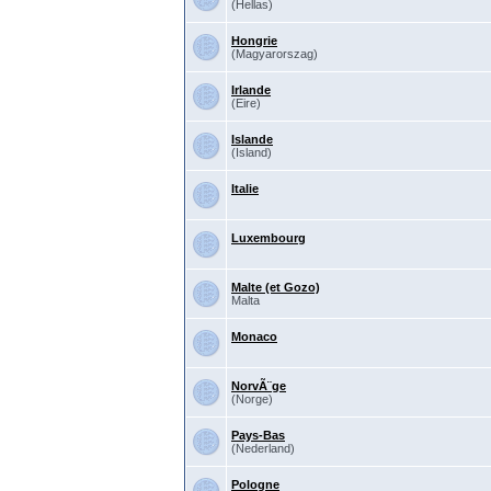
(Hellas)
Hongrie
(Magyarorszag)
Irlande
(Eire)
Islande
(Island)
Italie
Luxembourg
Malte (et Gozo)
Malta
Monaco
NorvÃ¨ge
(Norge)
Pays-Bas
(Nederland)
Pologne