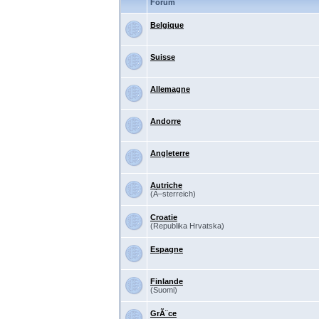
Forum
Belgique
Suisse
Allemagne
Andorre
Angleterre
Autriche
(Ã–sterreich)
Croatie
(Republika Hrvatska)
Espagne
Finlande
(Suomi)
GrÃ¨ce