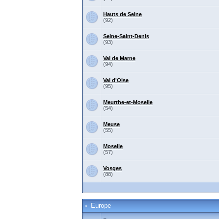
Hauts de Seine
(92)
Seine-Saint-Denis
(93)
Val de Marne
(94)
Val d'Oise
(95)
Meurthe-et-Moselle
(54)
Meuse
(55)
Moselle
(57)
Vosges
(88)
Europe