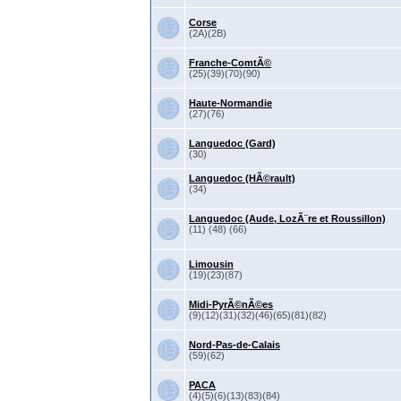
Corse
(2A)(2B)
Franche-ComtÃ©
(25)(39)(70)(90)
Haute-Normandie
(27)(76)
Languedoc (Gard)
(30)
Languedoc (HÃ©rault)
(34)
Languedoc (Aude, LozÃ¨re et Roussillon)
(11) (48) (66)
Limousin
(19)(23)(87)
Midi-PyrÃ©nÃ©es
(9)(12)(31)(32)(46)(65)(81)(82)
Nord-Pas-de-Calais
(59)(62)
PACA
(4)(5)(6)(13)(83)(84)