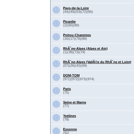
Pays-de-la-Loire
(44)(49)(53)(72)(85)
Picardie
(2)(60)(80)
Poitou-Charentes
(16)(17)(79)(86)
RhÃ´ne-Alpes (Alpes et Ain)
(1)(38)(73)(74)
RhÃ´ne-Alpes (VallÃ©e du RhÃ´ne et Loire)
(07)(26)(42)(69)
DOM-TOM
(971)(972)(973)(974)
Paris
(75)
Seine et Marne
(77)
Yvelines
(78)
Essonne
(91)