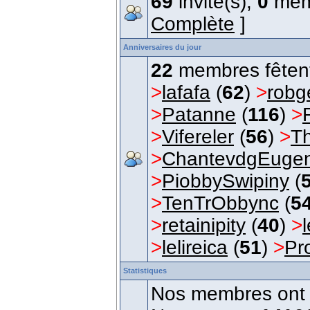
69
invité(s),
0
mem
Complète
]
Anniversaires du jour
22
membres fêtent 
>
lafafa
(
62
)
>
robg
>
Patanne
(
116
)
>
>
Vifereler
(
56
)
>
Th
>
ChantevdgEugen
>
PiobbySwipiny
(
>
TenTrObbync
(
5
>
retainipity
(
40
)
>
>
lelireica
(
51
)
>
Pr
Statistiques
Nos membres ont é