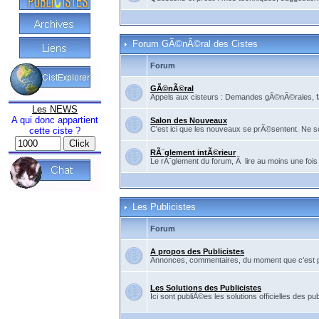
Forum GÃ©nÃ©ral des Cistes
Forum
GÃ©nÃ©ral
Appels aux cisteurs : Demandes gÃ©nÃ©rales, fÃ©
Les NEWS
A qui donc appartient
Salon des Nouveaux
C'est ici que les nouveaux se prÃ©sentent. Ne so
cette ciste ?
RÃ¨glement intÃ©rieur
Le rÃ¨glement du forum, Ã lire au moins une fois
Les Publicistes
Forum
A propos des Publicistes
Annonces, commentaires, du moment que c'est pour
Les Solutions des Publicistes
Ici sont publiÃ©es les solutions officielles des pub