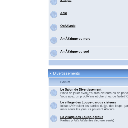
Afrique
Asie
OcÃ©anie
AmÃ©rique du nord
AmÃ©rique du sud
Divertissements
Forum
Le Salon de Divertissement
Envie de jouer avec d'autres cisteurs ou de parler
Vous avez un problÃ¨me et cherchez de l'aide? C'
Le village des Loups-garous cisteurs
Ici se dÃ©roulent les parties du jeu des loups-ga
mais seuls les joueurs peuvent Ã©crire.
Le village des Loups-garous
Parties prÃ©cÃ©dentes (lecture seule)