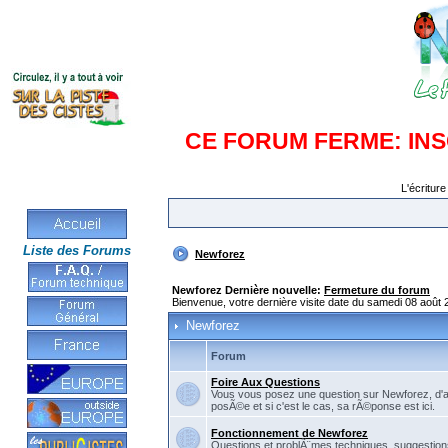
CE FORUM FERME: IN
L'écriture
Liste des Forums
Newforez
Newforez Dernière nouvelle:
Fermeture du forum
Bienvenue, votre dernière visite date du samedi 08 août 
Newforez
Forum
Foire Aux Questions
Vous vous posez une question sur Newforez, d'
posÃ©e et si c'est le cas, sa rÃ©ponse est ici.
Fonctionnement de Newforez
Questions et problÃ¨mes techniques, suggestions