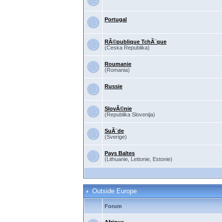
Portugal
RÃ©publique TchÃ¨que
(Ceska Republika)
Roumanie
(Romania)
Russie
SlovÃ©nie
(Republika Slovenija)
SuÃ¨de
(Sverige)
Pays Baltes
(Lithuanie, Lettonie, Estonie)
Outside Europe
Forum