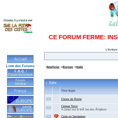
CE FORUM FERME: IN
L'écriture
Liste des Forums
Newforez
->
Europe
->
Italie
Italie
Titre Sujet
Cistes de Rome
Cinque Terre
4 cistes sur le thÃ¨me des Ã©glises
Ciste en Sardaigne