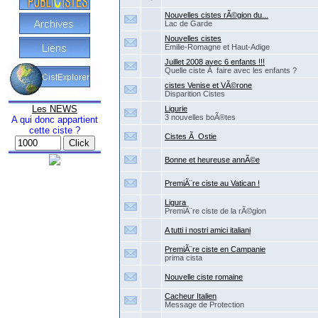
Nouvelles cistes rÃ©gion du...
Lac de Garde
Nouvelles cistes
Emilie-Romagne et Haut-Adige
Juillet 2008 avec 6 enfants !!!
Quelle ciste Ã faire avec les enfants ?
cistes Venise et VÃ©rone
Disparition Cistes
Les NEWS
Ligurie
3 nouvelles boÃ®tes
A qui donc appartient
cette ciste ?
Cistes Ã Ostie
Bonne et heureuse annÃ©e
PremiÃ¨re ciste au Vatican !
Ligura
PremiÃ¨re ciste de la rÃ©gion
A tutti i nostri amici italiani
PremiÃ¨re ciste en Campanie
prima cista
Nouvelle ciste romaine
Cacheur Italien
Message de Protection