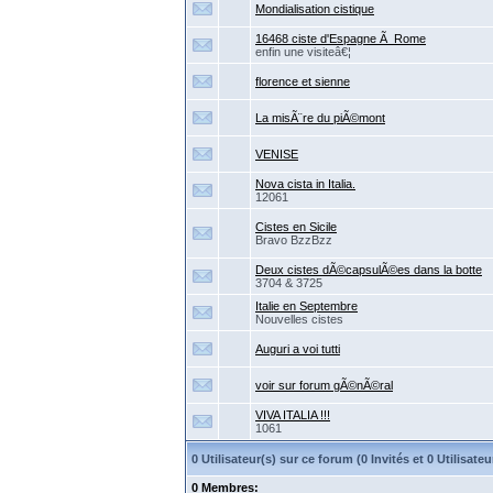
Mondialisation cistique
16468 ciste d'Espagne Ã Rome
enfin une visiteâ€¦
florence et sienne
La misÃ¨re du piÃ©mont
VENISE
Nova cista in Italia.
12061
Cistes en Sicile
Bravo BzzBzz
Deux cistes dÃ©capsulÃ©es dans la botte
3704 & 3725
Italie en Septembre
Nouvelles cistes
Auguri a voi tutti
voir sur forum gÃ©nÃ©ral
VIVA ITALIA !!!
1061
0 Utilisateur(s) sur ce forum (0 Invités et 0 Utilisa
0 Membres: