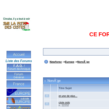
CE FO
Liste des Forums
Newforez
->
Europe
->
NorvÃ¨ge
NorvÃ¨ge
Titre Sujet
et une de plus...
ciste oslo
n. 22232