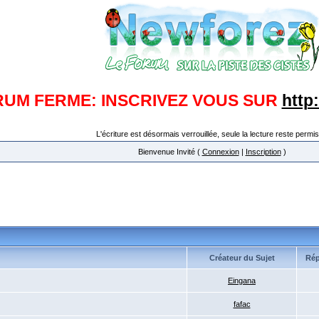
RUM FERME: INSCRIVEZ VOUS SUR
http
L'écriture est désormais verrouillée, seule la lecture reste permis
Bienvenue Invité (
Connexion
|
Inscription
)
Créateur du Sujet
Ré
Eingana
fafac