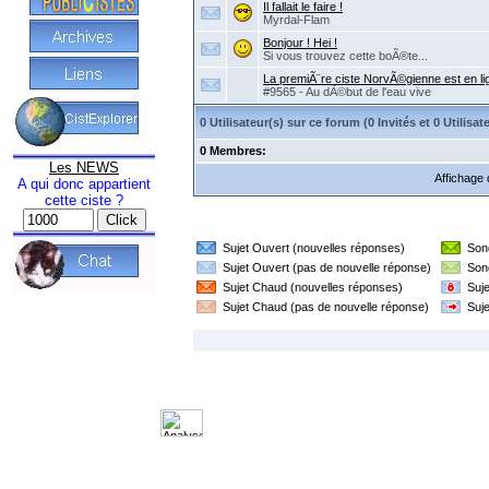
Il fallait le faire !
Myrdal-Flam
Bonjour ! Hei !
Si vous trouvez cette boÃ®te...
La premiÃ¨re ciste NorvÃ©gienne est en li
#9565 - Au dÃ©but de l'eau vive
0 Utilisateur(s) sur ce forum (0 Invités et 0 Utili
0 Membres:
Les NEWS
Affichage 
A qui donc appartient
cette ciste ?
Sujet Ouvert (nouvelles réponses)
Son
Sujet Ouvert (pas de nouvelle réponse)
Son
Sujet Chaud (nouvelles réponses)
Suj
Sujet Chaud (pas de nouvelle réponse)
Suj