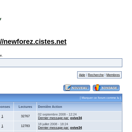
://newforez.cistes.net
e.
Aide
|
Recherche
|
Membres
[
Marquer ce forum comme lu
]
ponses
Lectures
Dernière Action
02 septembre 2008 - 12:24
1
32767
Dernier message par:
ovive34
18 juillet 2008 - 18:24
1
12783
Dernier message par:
ovive34