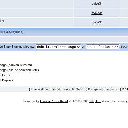
ovive34
ovive34
gne
ovive34
sateurs Anonymes)
de 5 sur 5 sujets triés par
en
à part
dage (nouveaux votes)
dage (pas de nouveau vote)
et Fermé
et Déplacé
[ Temps d'Exécution du Script: 0.0346 ] [ 11 requêtes utilisées ] [ GZIP
Powered by
Invision Power Board
v1.1.2 © 2003
IPS, Inc.
Version Française 