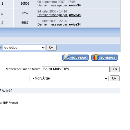
06 septembre 2007 - 07:03
1
10503
Dernier message par:
ovive34
24 juillet 2005 - 14:16
6
7257
Dernier message par:
ovive34
21 juillet 2005 - 22:25
2
5587
Dernier message par:
ovive34
ir
Rechercher sur ce forum:
 Activé ]
par
IBF French