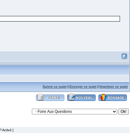
Suivre ce sujet
|
Envoyer ce sujet
|
Imprimer ce sujet
 Activé ]