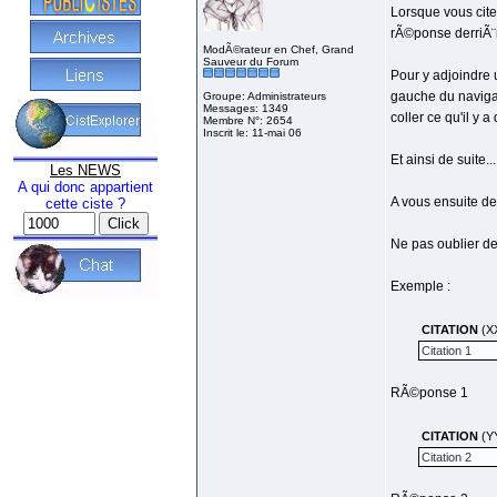
Lorsque vous cite
rÃ©ponse derriÃ¨r
ModÃ©rateur en Chef, Grand
Sauveur du Forum
Pour y adjoindre
gauche du navigat
Groupe: Administrateurs
Messages: 1349
coller ce qu'il y 
Membre N°: 2654
Inscrit le: 11-mai 06
Et ainsi de suite....
Les NEWS
A qui donc appartient
A vous ensuite de
cette ciste ?
Ne pas oublier de
Exemple :
CITATION
(X
Citation 1
RÃ©ponse 1
CITATION
(Y
Citation 2