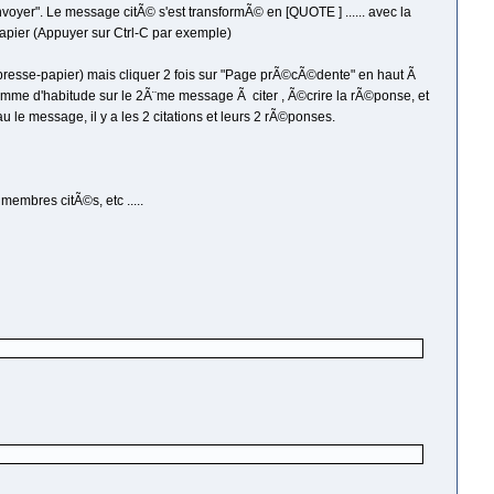
voyer". Le message citÃ© s'est transformÃ© en [QUOTE ] ...... avec la
papier (Appuyer sur Ctrl-C par exemple)
resse-papier) mais cliquer 2 fois sur "Page prÃ©cÃ©dente" en haut Ã
 comme d'habitude sur le 2Ã¨me message Ã citer , Ã©crire la rÃ©ponse, et
u le message, il y a les 2 citations et leurs 2 rÃ©ponses.
membres citÃ©s, etc .....