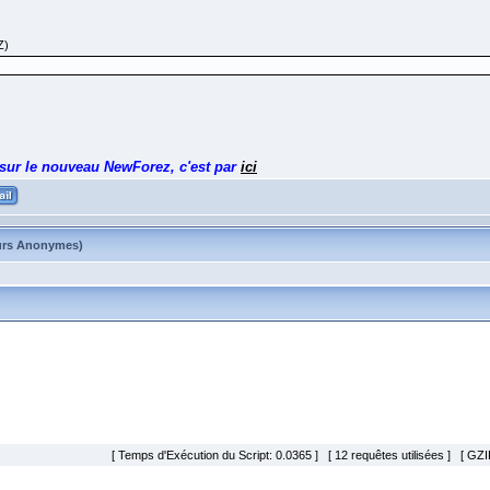
Z)
 sur le nouveau NewForez, c'est par
ici
ateurs Anonymes)
[ Temps d'Exécution du Script: 0.0365 ] [ 12 requêtes utilisées ] [ GZIP