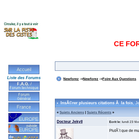
CE FO
Liste des Forums
Newforez
->
Newforez
->
Foire Aux Questions
InsÃ©rer plusieurs citations Ã la fois
, J
«
Sujets Anciens
|
Sujets Récents
»
Docteur Jekyll
Ecrit le:
lundi 23 fév
PlutÃ´t que de mu