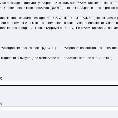
z un message et que vous y rÃ©pondez , cliquez sur "PrÃ©visualiser" au lieu d' "En
e. Copier alors le texte formÃ© du [QUOTE ] ... et de la rÃ©ponse dans le presse-
 une citation d'un autre message, NE PAS VALIDER LA REPONSE (elle est dans le p
eur pour revenir Ã la liste des interventions du sujet. Cliquer ensuite sur "Citer"
a dans le presse-papier Ã la suite (Appuyer sur Ctrl-V). En prÃ©visualisant Ã nouvea
..
 rÃ©organiser tous les blocs "[QUOTE ] ..... + rÃ©ponse" en fonction des dates, des 
 cliquer sur "Envoyer" (rien n'empÃªche de "PrÃ©visualiser" une derniÃ¨re fois)
X)
Y)