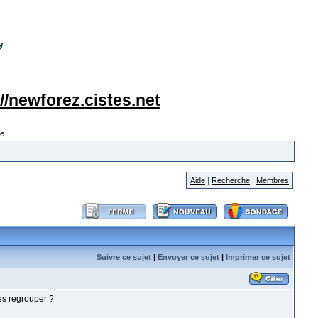
://newforez.cistes.net
e.
Aide
|
Recherche
|
Membres
Suivre ce sujet
|
Envoyer ce sujet
|
Imprimer ce sujet
es regrouper ?