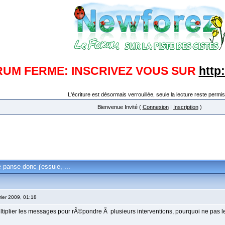
RUM FERME: INSCRIVEZ VOUS SUR
http
L'écriture est désormais verrouillée, seule la lecture reste permis
Bienvenue Invité (
Connexion
|
Inscription
)
e panse donc j'essuie, ...
rier 2009, 01:18
ltiplier les messages pour rÃ©pondre Ã plusieurs interventions, pourquoi ne pas l