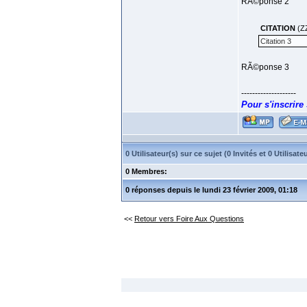
RÃ©ponse 2
CITATION
(Z
Citation 3
RÃ©ponse 3
--------------------
Pour s'inscrire
0 Utilisateur(s) sur ce sujet (0 Invités et 0 Utilis
0 Membres:
0 réponses depuis le lundi 23 février 2009, 01:18
<<
Retour vers Foire Aux Questions