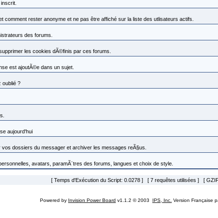
nscrit.
omment rester anonyme et ne pas être affiché sur la liste des utlisateurs actifs.
nistrateurs des forums.
 supprimer les cookies dÃ©finis par ces forums.
se est ajoutÃ©e dans un sujet.
 oublié ?
s.
se aujourd'hui
vos dossiers du messager et archiver les messages reÃ§us.
 personnelles, avatars, paramÃ¨tres des forums, langues et choix de style.
[ Temps d'Exécution du Script: 0.0278 ] [ 7 requêtes utilisées ] [ GZIP
Powered by
Invision Power Board
v1.1.2 © 2003
IPS, Inc.
Version Française 