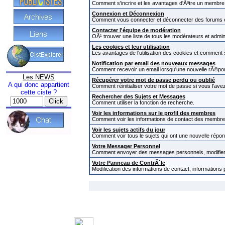
Comment s'incrire et les avantages d'Ãªtre un membre i
Connexion et Déconnexion
Comment vous connecter et déconnecter des forums et c
Contacter l'équipe de modération
OÃ¹ trouver une liste de tous les modérateurs et admi
Les cookies et leur utilisation
Les avantages de l'utilisation des cookies et comment
Notification par email des nouveaux messages
Comment recevoir un email lorsqu'une nouvelle rÃ©pon
Les NEWS
Récupérer votre mot de passe perdu ou oublié
A qui donc appartient
Comment réinitialiser votre mot de passe si vous l'avez
cette ciste ?
Rechercher des Sujets et Messages
Comment utiliser la fonction de recherche.
Voir les informations sur le profil des membres
Comment voir les informations de contact des membre
Voir les sujets actifs du jour
Comment voir tous le sujets qui ont une nouvelle répon
Votre Messager Personnel
Comment envoyer des messages personnels, modifier 
Votre Panneau de ContrÃ´le
Modification des informations de contact, informations