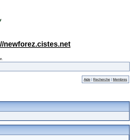
://newforez.cistes.net
e.
Aide
|
Recherche
|
Membres