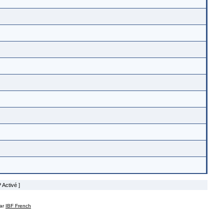
 Activé ]
par
IBF French