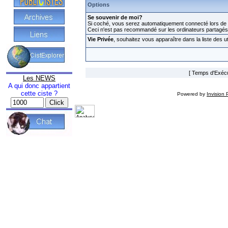
Options
Se souvenir de moi?
Si coché, vous serez automatiquement connecté lors de v
Ceci n'est pas recommandé sur les ordinateurs partagés
Vie Privée
, souhaitez vous apparaître dans la liste des ut
[ Temps d'Exécut
Les NEWS
A qui donc appartient
cette ciste ?
Powered by
Invision