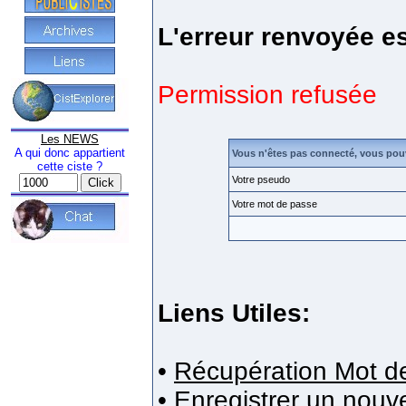
L'erreur renvoyée es
Permission refusée
Les NEWS
A qui donc appartient
Vous n'êtes pas connecté, vous pou
cette ciste ?
Votre pseudo
Votre mot de passe
Liens Utiles:
•
Récupération Mot d
•
Enregistrer un nou