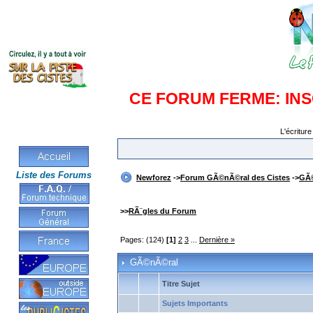
CE FORUM FERME: IN
L'écriture
Liste des Forums
Newforez
->
Forum GÃ©nÃ©ral des Cistes
->
GÃ
>>
RÃ¨gles du Forum
Pages: (124)
[1]
2
3
...
Dernière »
GÃ©nÃ©ral
Titre Sujet
Sujets Importants