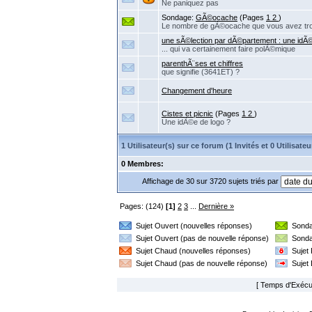
Ne paniquez pas
Sondage:
GÃ©ocache
(Pages
1
2
)
Le nombre de gÃ©ocache que vous avez tr
une sÃ©lection par dÃ©partement : une idÃ©e
... qui va certainement faire polÃ©mique
parenthÃ¨ses et chiffres
que signifie (3641ET) ?
Changement d'heure
Cistes et picnic
(Pages
1
2
)
Une idÃ©e de logo ?
1 Utilisateur(s) sur ce forum (1 Invités et 0 Utilisa
0 Membres:
Affichage de 30 sur 3720 sujets triés par
Pages: (124)
[1]
2
3
...
Dernière »
Sujet Ouvert (nouvelles réponses)
Sonda
Sujet Ouvert (pas de nouvelle réponse)
Sonda
Sujet Chaud (nouvelles réponses)
Sujet
Sujet Chaud (pas de nouvelle réponse)
Sujet
[ Temps d'Exécut