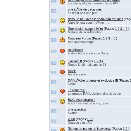
Encore quelques heures d'activitÃ©
une idÃ©e de vacances
ce n'est pas une pub!
rions un peu avec le "nouveau forum" !
(Pa
faites le test vous mÃªme . . .
Repression saisonniÃ¨re
(Pages
1
2
3
...4
)
Matage de la RÃ©bellion
Nouveau Forum
(Pages
1
2
3
...5
)
Ã§a dÃ©mÃ©nage
retablissez
la date Anniversaire de Soizic
J'ai faim !!
(Pages
1
2
3
)
Repas le 16 mai dans le 78
Soizic
Anniversaire
DÃ©pÃªche urgente et exclusive !!!
(Pages
Sioux
Je remercie
Le groupe RÃ©volutionnaire piscicole
BUG insuportable !
le staff se fout de nous, quoi!
une question
avatar
2000
(Pages
1
2
)
Coucou c'est RX !
Risque de panne de Newforez
(Pages
1
2
)