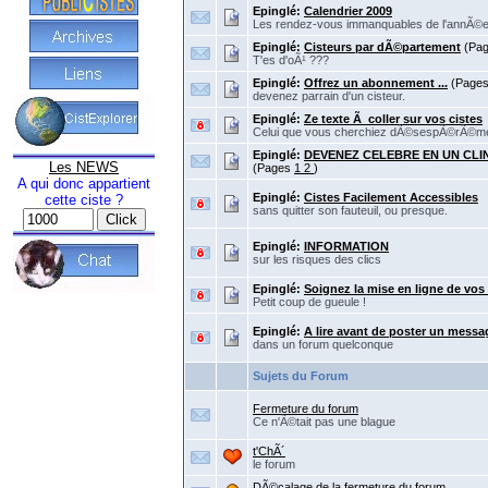
Epinglé:
Calendrier 2009
Les rendez-vous immanquables de l'annÃ©
Epinglé:
Cisteurs par dÃ©partement
(Pa
T'es d'oÃ¹ ???
Epinglé:
Offrez un abonnement ...
(Page
devenez parrain d'un cisteur.
Epinglé:
Ze texte Ã coller sur vos cistes
Celui que vous cherchiez dÃ©sespÃ©rÃ©m
Epinglé:
DEVENEZ CELEBRE EN UN CLIN 
Les NEWS
(Pages
1
2
)
A qui donc appartient
Epinglé:
Cistes Facilement Accessibles
cette ciste ?
sans quitter son fauteuil, ou presque.
Epinglé:
INFORMATION
sur les risques des clics
Epinglé:
Soignez la mise en ligne de vos 
Petit coup de gueule !
Epinglé:
A lire avant de poster un messa
dans un forum quelconque
Sujets du Forum
Fermeture du forum
Ce n'Ã©tait pas une blague
t'ChÃ´
le forum
DÃ©calage de la fermeture du forum