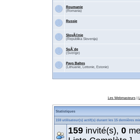
Roumanie
(Romania)
Russie
SlovÃ©nie
(Republika Slovenija)
SuÃ¨de
(Sverige)
Pays Baltes
(Lithuanie, Lettonie, Estonie)
Les Webmasteurs
|
Statistiques
159 utilisateur(s) actif(s) durant les 15 dernières m
159
invité(s),
0
me