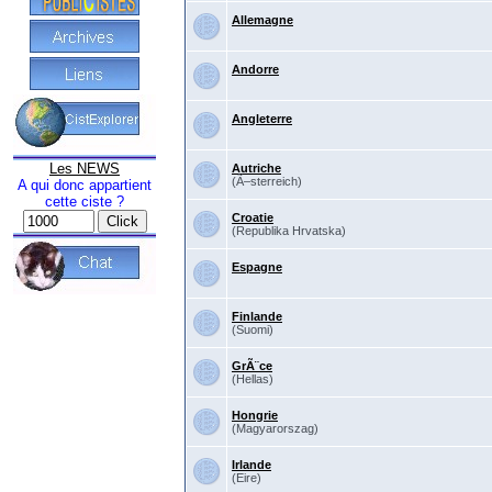
Allemagne
Andorre
Angleterre
Les NEWS
Autriche
(Ã–sterreich)
A qui donc appartient
cette ciste ?
Croatie
(Republika Hrvatska)
Espagne
Finlande
(Suomi)
GrÃ¨ce
(Hellas)
Hongrie
(Magyarorszag)
Irlande
(Eire)