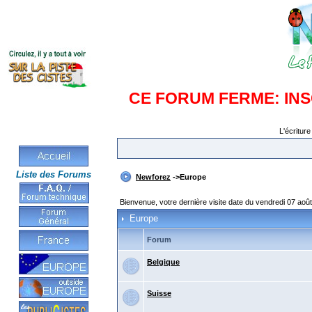
CE FORUM FERME: IN
L'écriture
Liste des Forums
Newforez
->Europe
Bienvenue, votre dernière visite date du vendredi 07 aoû
Europe
Forum
Belgique
Suisse