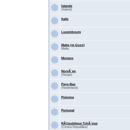
Islande
(Island)
Italie
Luxembourg
Malte (et Gozo)
Malta
Monaco
NorvÃ¨ge
(Norge)
Pays-Bas
(Nederland)
Pologne
Portugal
RÃ©publique TchÃ¨que
(Ceska Republika)