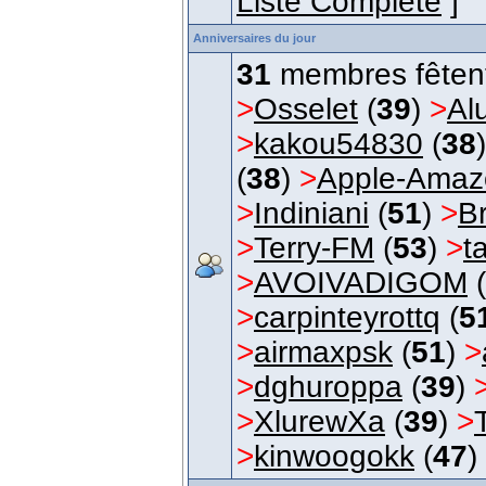
Liste Complète
]
Anniversaires du jour
31
membres fêtent 
>
Osselet
(
39
)
>
Al
>
kakou54830
(
38
(
38
)
>
Apple-Amaz
>
Indiniani
(
51
)
>
B
>
Terry-FM
(
53
)
>
t
>
AVOIVADIGOM
(
>
carpinteyrottq
(
5
>
airmaxpsk
(
51
)
>
>
dghuroppa
(
39
)
>
XlurewXa
(
39
)
>
>
kinwoogokk
(
47
)